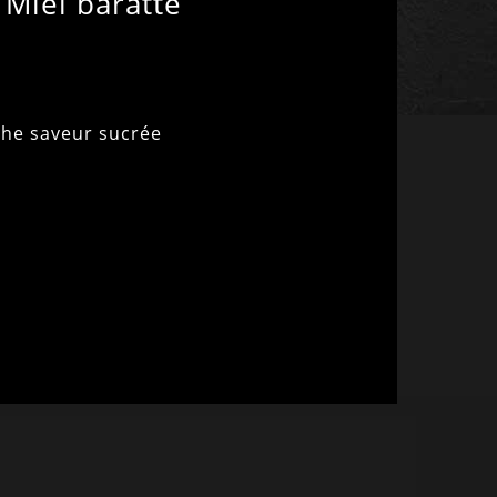
Miel baratté
iche saveur sucrée