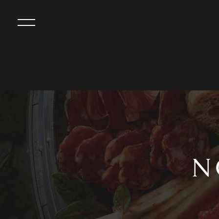
menu
N